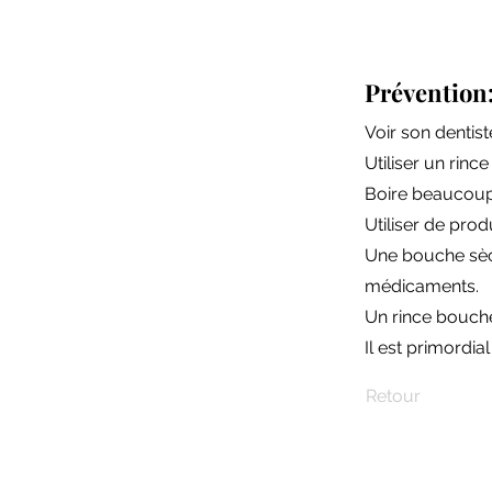
Prévention
Voir son dentis
Utiliser un rinc
Boire beaucoup
Utiliser de prod
Une bouche sèch
médicaments.
Un rince bouche
Il est primordi
Retour