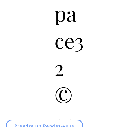
pa
ce3
2
©
20
Prendre un Rendez-vous