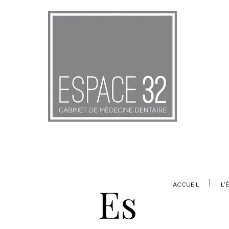
Es
ACCUEIL
L'